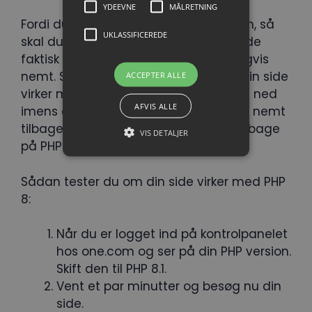
YDEEVNE
MÅLRETNING
Fordi du benytter en ældre PHP version, så
UKLASSIFICEREDE
skal du starte med at teste om din side
faktisk virker med PHP 8.x. Det er heldigvis
nemt. Så følg disse trin for at se om din side
ACCEPTER ALLE
virker med PHP 8.x (Note: Siden kan gå ned
AFVIS ALLE
imens du gør det her, men du får den nemt
tilbage ved at sætte PHP versionen tilbage
VIS DETALJER
på PHP 7.4).
Sådan tester du om din side virker med PHP
8:
Når du er logget ind på kontrolpanelet
hos one.com og ser på din PHP version.
Skift den til PHP 8.1.
Vent et par minutter og besøg nu din
side.