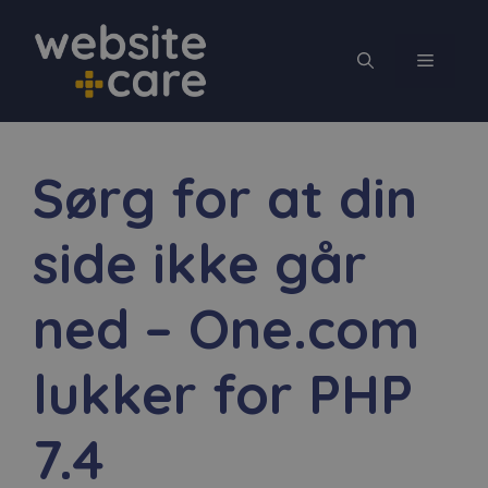
Hop
til
MENU
indhold
Sørg for at din
side ikke går
ned – One.com
lukker for PHP
7.4