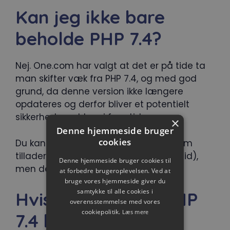
Kan jeg ikke bare
beholde PHP 7.4?
Nej. One.com har valgt at det er på tide ta
man skifter væk fra PHP 7.4, og med god
grund, da denne version ikke længere
opdateres og derfor bliver et potentielt
sikkerheds problem i fremtiden.
×
Denne hjemmeside bruger
cookies
Du kan dog skifte til en anden host som
tillader PHP 7.4 (Vi gør, men kun i kort tid),
Denne hjemmeside bruger cookies til
men det er kun en kortsigtet løsning.
at forbedre brugeroplevelsen. Ved at
bruge vores hjemmeside giver du
samtykke til alle cookies i
Hvis du benytter PHP
overensstemmelse med vores
cookiepolitik.
Læs mere
7.4 hos one.com