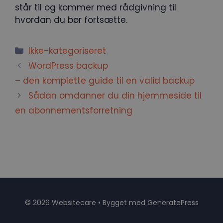
står til og kommer med rådgivning til
hvordan du bør fortsætte.
Kategorier
Ikke-kategoriseret
WordPress backup
– den komplette guide til en valid backup
Sådan omdanner du din hjemmeside til
en abonnementsforretning
© 2026 Websitecare
• Bygget med
GeneratePress